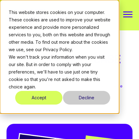
This website stores cookies on your computer.
These cookies are used to improve your website
experience and provide more personalized
Über mich
services to you, both on this website and through
other media. To find out more about the cookies
we use, see our Privacy Policy.
Kompetenzen
DER KI USE CASE
We won't track your information when you visit
our site. But in order to comply with your
CANVAS
Ressourcen
preferences, we'll have to use just one tiny
cookie so that you're not asked to make this
July 12, 2025
von Michael Porath
in
KI
,
Canvas
,
Strategie
choice again.
KONTAKT
Accept
Decline
DE
|
EN