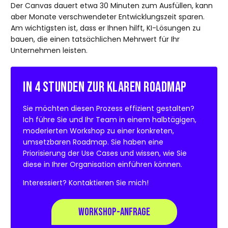
Der Canvas dauert etwa 30 Minuten zum Ausfüllen, kann
aber Monate verschwendeter Entwicklungszeit sparen.
Am wichtigsten ist, dass er Ihnen hilft, KI-Lösungen zu
bauen, die einen tatsächlichen Mehrwert für Ihr
Unternehmen leisten.
In 4 Stunden zur klaren Roadmap
Sie möchten diesen Prozess effizient gestalten?
Ich führe Sie und Ihr Team in einem halbtägigen,
moderierten Workshop zu einer konkreten,
umsetzbaren Roadmap. Sie haben eine
Priorisierung der Use Cases und wissen, wie Sie
diese in Ihrer Organisation einführen können.
Interessiert? Kontaktieren Sie mich!
WORKSHOP-ANFRAGE